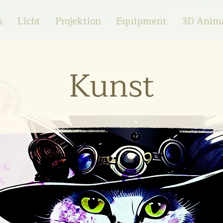
n
Licht
Projektion
Equipment
3D Anim
Kunst