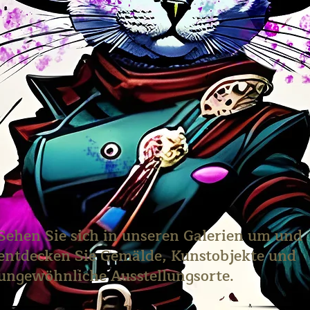
Sehen Sie sich in unseren Galerien um und
entdecken Sie Gemälde, Kunstobjekte und
ungewöhnliche Ausstellungsorte.